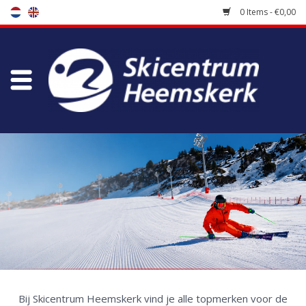
0 Items - €0,00
Store
Skischool
Bootfitting
Maintenance
Travel
koopgidsen
Home
/
Brands
Bij Skicentrum Heemskerk vind je alle topmerken voor de