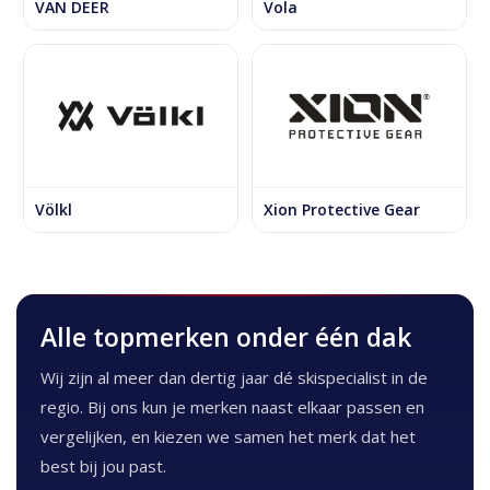
VAN DEER
Vola
Völkl
Xion Protective Gear
Alle topmerken onder één dak
Wij zijn al meer dan dertig jaar dé skispecialist in de
regio. Bij ons kun je merken naast elkaar passen en
vergelijken, en kiezen we samen het merk dat het
best bij jou past.