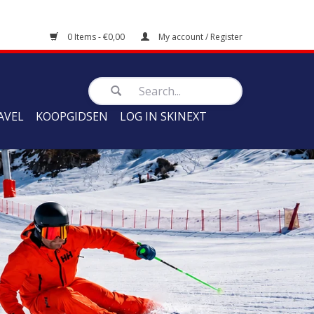
0 Items - €0,00
My account / Register
AVEL
KOOPGIDSEN
LOG IN SKINEXT