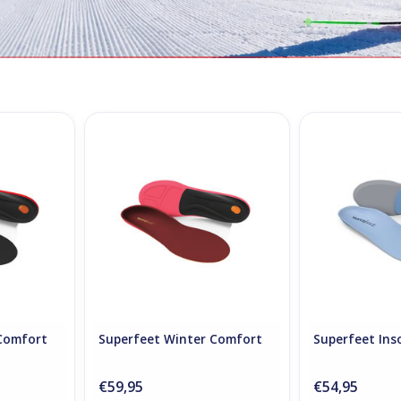
mfort Thin
Superfeet Winter Comfort
Superfeet 
RT
ADD TO CART
ADD T
Comfort
Superfeet Winter Comfort
Superfeet Ins
€59,95
€54,95