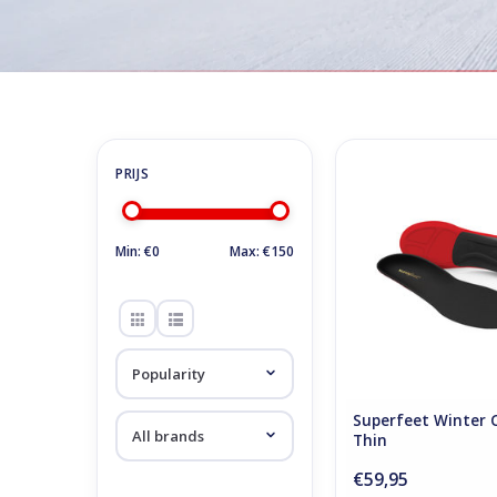
Home
/
Store
/
Accessoires
/
Soles
Soles
Superfeet Winter Co
ADD TO CA
Min: €
0
Max: €
150
Superfeet Winter 
Thin
€59,95