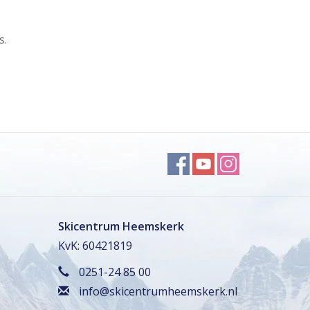
s.
Skicentrum Heemskerk
KvK: 60421819
0251-24 85 00
info@skicentrumheemskerk.nl