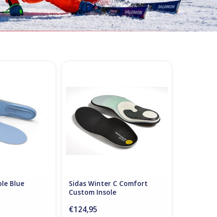
Insole Blue
Sidas Winter C Comfort Custom
Insole
O CART
ole Blue
Sidas Winter C Comfort
Custom Insole
€124,95