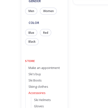
GENDER
Men
Women
COLOR
Blue
Red
Black
STORE
Make an appointment
Ski's buy
Ski Boots
Skiing clothes
Accessoires
Ski Helmets
Gloves