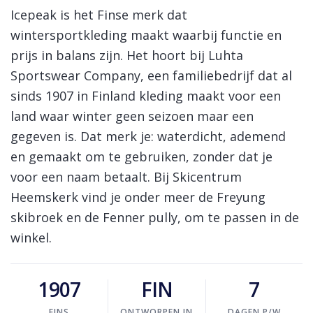
Log in Skinext
Icepeak skikleding
Icepeak is het Finse merk dat
wintersportkleding maakt waarbij functie en
prijs in balans zijn. Het hoort bij Luhta
Sportswear Company, een familiebedrijf dat al
sinds 1907 in Finland kleding maakt voor een
land waar winter geen seizoen maar een
gegeven is. Dat merk je: waterdicht, ademend
en gemaakt om te gebruiken, zonder dat je
voor een naam betaalt. Bij Skicentrum
Heemskerk vind je onder meer de Freyung
skibroek en de Fenner pully, om te passen in de
winkel.
1907
FIN
7
FINS
ONTWORPEN IN
DAGEN P/W