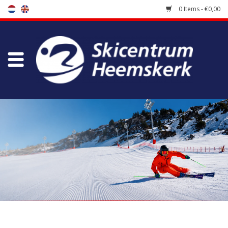
0 Items - €0,00
Store
Skischool
Bootfitting
Maintenance
Travel
koopgidsen
Home
/
Brands
/
Icepeak