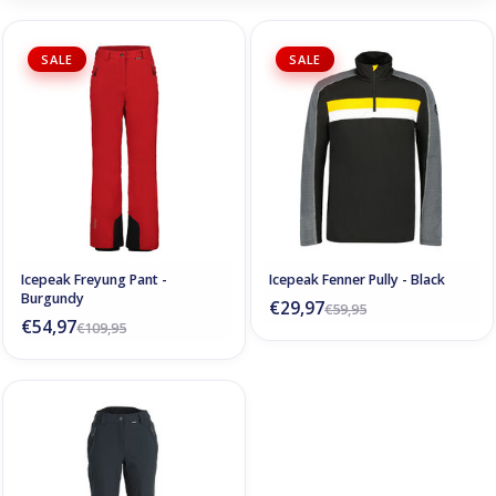
SALE
SALE
Icepeak Freyung Pant -
Icepeak Fenner Pully - Black
Burgundy
€29,97
€59,95
€54,97
€109,95