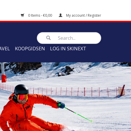
0 Items - €0,00
My account / Register
AVEL
KOOPGIDSEN
LOG IN SKINEXT