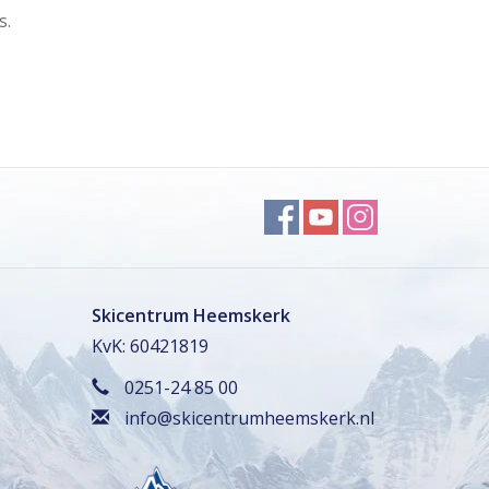
s.
Skicentrum Heemskerk
KvK: 60421819
0251-24 85 00
info@skicentrumheemskerk.nl