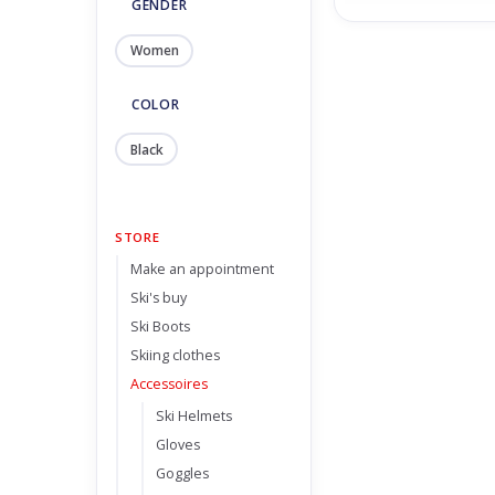
GENDER
Women
COLOR
Black
STORE
Make an appointment
Ski's buy
Ski Boots
Skiing clothes
Accessoires
Ski Helmets
Gloves
Goggles