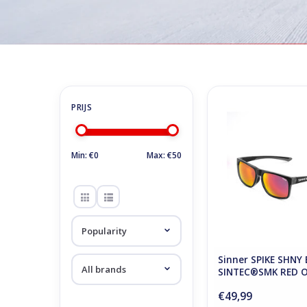
Home
/
Store
/
Accessoires
/
Sunglasses
Sunglasses
Sinner SPIKE SHN
SINTEC®SMK RE
ADD TO CA
Min: €
0
Max: €
50
Sinner SPIKE SHNY 
SINTEC®SMK RED O
€49,99