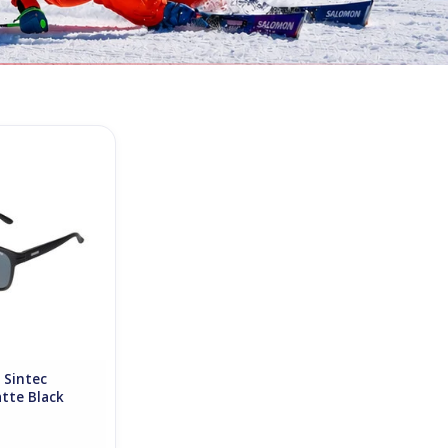
Sintec Sunglasses
 Black
O CART
 Sintec
tte Black