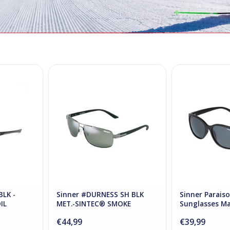
Y BLK -
Sinner #DURNESS SH BLK MET.-
Sinner Paraiso 
D OIL
SINTEC® SMOKE
Matte
RT
ADD TO CART
ADD T
BLK -
Sinner #DURNESS SH BLK
Sinner Paraiso
IL
MET.-SINTEC® SMOKE
Sunglasses Ma
€44,99
€39,99