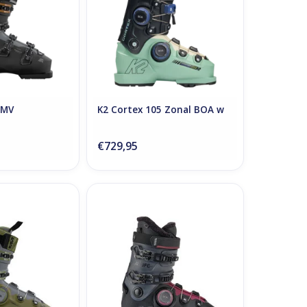
 MV
K2 Cortex 105 Zonal BOA w
€729,95
n 130 BOA
K2 BFC 95 BOA W
O CART
ADD TO CART