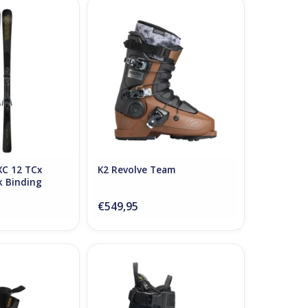
XC 12 TCx Light
K2 Revolve Team
k Binding
ADD TO CART
O CART
XC 12 TCx
K2 Revolve Team
k Binding
€549,95
em 85 MV
K2 Cortex 105 Zonal BOA w
O CART
ADD TO CART