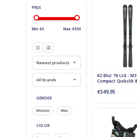
K2 Blur 76 Ltd - M3 
Quikclik 85 Bin
ADD TO CA
Min: €
0
Max: €
950
K2 Blur 76 Ltd - M3
Compact Quikclik 
€549,95
GENDER
Women
Men
K2 Cortex 95 
ADD TO CA
COLOR