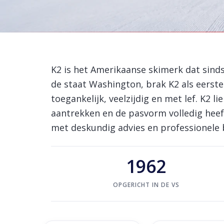
Home
/
Brands
/
K2
K2 ski's en skischo
K2 is het Amerikaanse skimerk dat sinds
de staat Washington, brak K2 als eerst
toegankelijk, veelzijdig en met lef. K2 
aantrekken en de pasvorm volledig heef
met deskundig advies en professionele b
1962
OPGERICHT IN DE VS