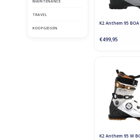
MAINTENANCE
TRAVEL
K2 Anthem 95 BOA
KOOPGIDSEN
€499,95
K2 Anthem 95 
ADD TO CA
K2 Anthem 95 W B