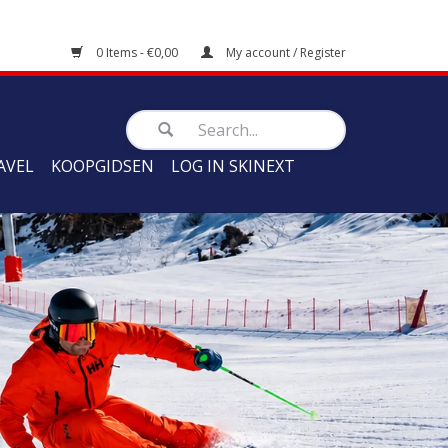
0 Items - €0,00
My account / Register
AVEL
KOOPGIDSEN
LOG IN SKINEXT