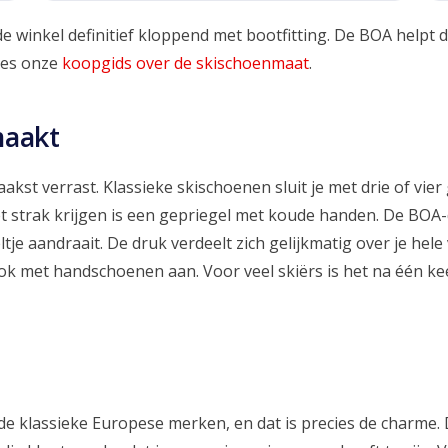
winkel definitief kloppend met bootfitting. De BOA helpt daa
ees onze
koopgids over de skischoenmaat
.
maakt
aakst verrast. Klassieke skischoenen sluit je met drie of vier
t strak krijgen is een gepriegel met koude handen. De BOA-
tje aandraait. De druk verdeelt zich gelijkmatig over je hele
 ook met handschoenen aan. Voor veel skiërs is het na één k
 de klassieke Europese merken, en dat is precies de charme