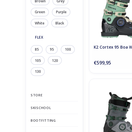
Brown
Grey
Green
Purple
White
Black
FLEX
K2 Cortex 95 Boa 
85
95
100
105
120
€599,95
130
K2 Anthem 95
ADD TO CA
STORE
SKISCHOOL
BOOTFITTING