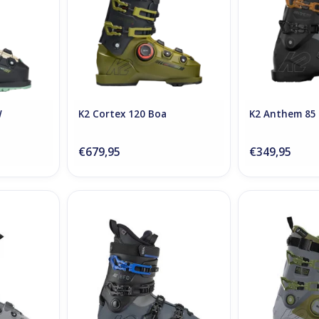
W
K2 Cortex 120 Boa
K2 Anthem 85
€679,95
€349,95
 BOA
K2 BFC 100
K2 Reco
RT
ADD TO CART
ADD T