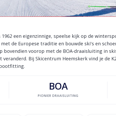
enen
 1962 een eigenzinnige, speelse kijk op de wintersp
e met de Europese traditie en bouwde ski's en scho
liep bovendien voorop met de BOA-draaisluiting in sk
t veranderd. Bij Skicentrum Heemskerk vind je de K2
ootfitting.
BOA
PIONIER DRAAISLUITING