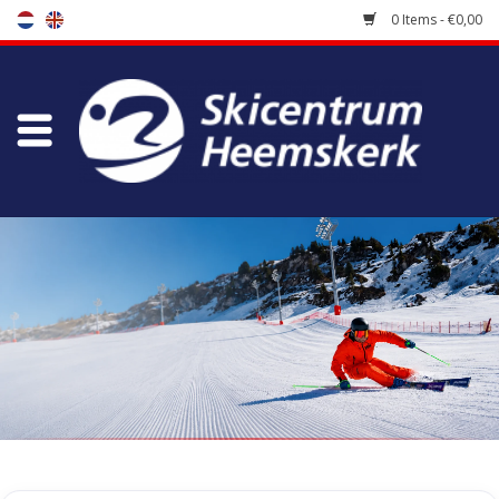
0 Items - €0,00
Store
Skischool
Bootfitting
Maintenance
Travel
koopgidsen
Home
/
Brands
/
Komperdell