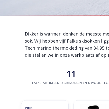
Home
/
Brands
/
F
Falke skisokken en
Dikker is warmer, denken de meeste men
sok. Wij hebben vijf Falke skisokken lig
Tech merino thermokleding van 84,95 tot
die stellen we in onze werkplaats af op
11
FALKE-ARTIKELEN: 5 SKISOKKEN EN 6 WOOL TEC
Falke SK4 Energizing 