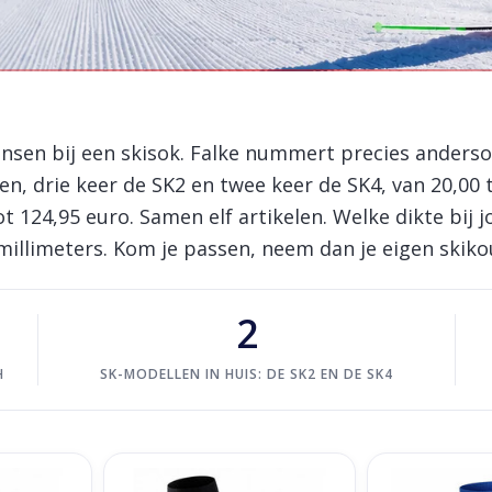
alke
 thermokleding
sen bij een skisok. Falke nummert precies andersom
gen, drie keer de SK2 en twee keer de SK4, van 20,00
 124,95 euro. Samen elf artikelen. Welke dikte bij j
 millimeters. Kom je passen, neem dan je eigen skik
2
H
SK-MODELLEN IN HUIS: DE SK2 EN DE SK4
Light Women
Falke SK4 Energizing Light Men
Falke SK2 ki