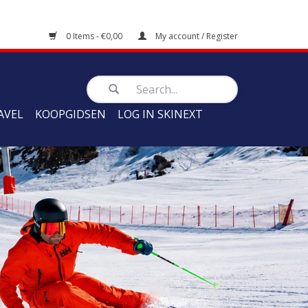
0 Items - €0,00
My account / Register
AVEL
KOOPGIDSEN
LOG IN SKINEXT