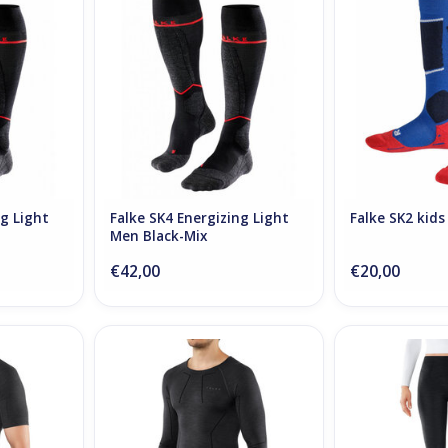
Black-Mix
ADD T
RT
ADD TO CART
ng Light
Falke SK4 Energizing Light
Falke SK2 kids
Men Black-Mix
€42,00
€20,00
rt Sleeved
Falke Wool Tech Long Sleeved
Falke Wool T
Black
Shirt Regular M Black
Regular
RT
ADD TO CART
ADD T