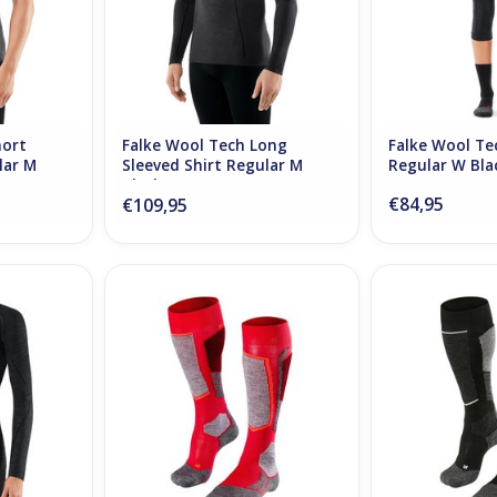
hort
Falke Wool Tech Long
Falke Wool Te
lar M
Sleeved Shirt Regular M
Regular W Bla
Black
€84,95
€109,95
g Sleeved
Falke Ski Socks SK2 Rose
Falke Ski Sock
Black
ADD TO CART
ADD T
RT