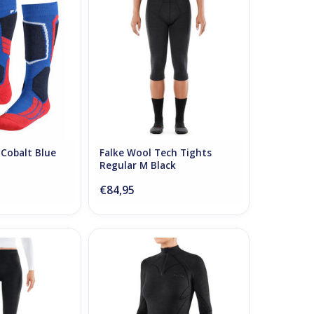
Black
O CART
ADD TO CART
 Cobalt Blue
Falke Wool Tech Tights
Regular M Black
€84,95
ech 3/4 Tights
Falke Wool Tech Zip Shirt Regular
 W Black
W Black
O CART
ADD TO CART