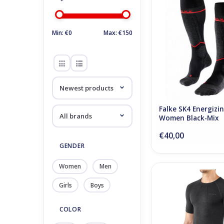
Black-Mix
ADD TO CA
Min: €
0
Max: €
150
Falke SK4 Energizi
Women Black-Mix
€40,00
GENDER
Women
Men
Falke Wool Tech Sho
Shirt Regular M 
Girls
Boys
ADD TO CA
COLOR