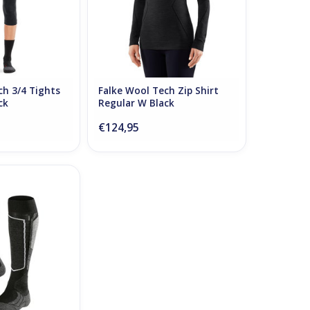
ch 3/4 Tights
Falke Wool Tech Zip Shirt
ck
Regular W Black
€124,95
s SK2 Black-Mix
O CART