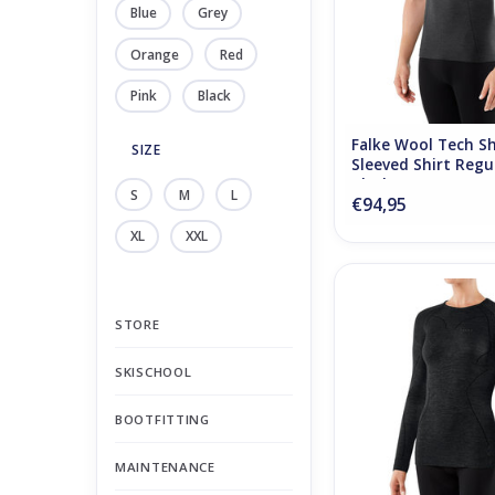
Blue
Grey
Orange
Red
Pink
Black
Falke Wool Tech S
SIZE
Sleeved Shirt Regu
Black
S
M
L
€94,95
XL
XXL
Falke Wool Tech Lon
Shirt Regular W 
STORE
ADD TO CA
SKISCHOOL
BOOTFITTING
MAINTENANCE