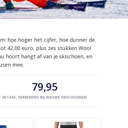
: hoe hoger het cijfer, hoe dunner de
 tot 42,00 euro, plus zes stukken Wool
ou hoort hangt af van je skischoen, en
ousen mee.
79,95
INTAKE, VERREKEND BIJ NIEUWE SKISCHOENEN
ds Cobalt Blue
Falke Wool Tech Tights Regular M