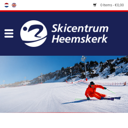
0 Items - €0,00
Store
Skischool
Bootfitting
Maintenance
Travel
koopgidsen
Home
/
Brands
/
Db Equipment