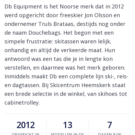
Log in Skinext
Db Equipment skitassen
Db Equipment is het Noorse merk dat in 2012
werd opgericht door freeskier Jon Olsson en
ondernemer Truls Brataas, destijds nog onder
de naam Douchebags. Het begon met een
simpele frustratie: skitassen waren lelijk,
onhandig en altijd de verkeerde maat. Hun
antwoord was een tas die je in lengte kon
verstellen, en daarmee was het merk geboren.
Inmiddels maakt Db een complete lijn ski-, reis-
en dagtassen. Bij Skicentrum Heemskerk staat
een brede selectie in de winkel, van skihoes tot
cabinetrolley.
2012
13
7
OPGERICHT IN
MODELLEN IN DE
DAGEN P/W