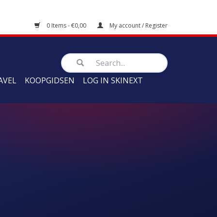
0 Items - €0,00
My account / Register
AVEL
KOOPGIDSEN
LOG IN SKINEXT