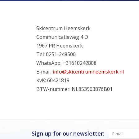
Skicentrum Heemskerk
Communicatieweg 4 D
1967 PR Heemskerk
Tel: 0251-248500
WhatsApp: +31610242808
Nu gesloten
E-mail:
info@skicentrumheemskerk.nl
Zomervakantie
KvK: 60421819
Maandag
Gesloten
BTW-nummer: NL853903876B01
Dinsdag
Gesloten
Woensdag
Gesloten
Donderdag
Gesloten
Vrijdag
Gesloten
Sign up for our newsletter: