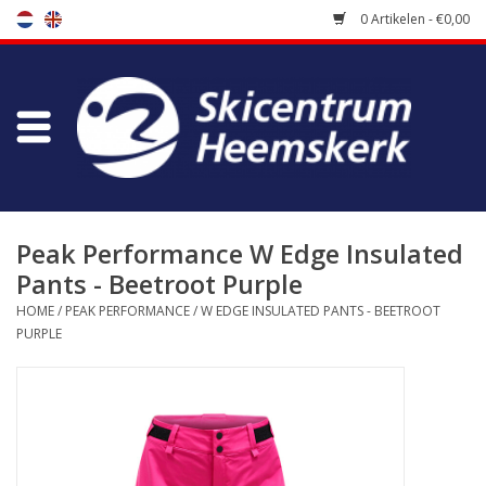
0 Artikelen - €0,00
Winkel
Skischool
Bootfitting
Peak Performance W Edge Insulated
Pants - Beetroot Purple
Onderhoud
HOME
/
PEAK PERFORMANCE
/
W EDGE INSULATED PANTS - BEETROOT
PURPLE
Reizen
Koopgidsen