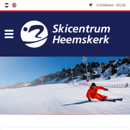
0 Artikelen - €0,00
Winkel
Skischool
Bootfitting
Onderhoud
Reizen
Koopgidsen
Home
/
Tags
/
thermo broek