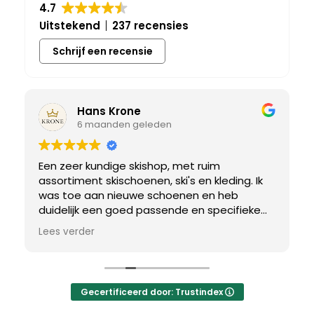
4.7
Uitstekend
237 recensies
Schrijf een recensie
Hans Krone
6 maanden geleden
Een zeer kundige skishop, met ruim
assortiment skischoenen, ski's en kleding. Ik
was toe aan nieuwe schoenen en heb
duidelijk een goed passende en specifieke
breedtemaat nodig. Er werd uitgebreid de
Lees verder
tijd genomen om de juiste schoen te vinden.
Uiteindelijk een perfect bij mij passend paar
gevonden, waar met een paar kleine
aanpassing het perfecte model van werd
Gecertificeerd door: Trustindex
gemaakt.