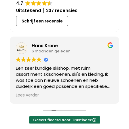
4.7
Uitstekend
237 recensies
Schrijf een recensie
Hans Krone
6 maanden geleden
Een zeer kundige skishop, met ruim
assortiment skischoenen, ski's en kleding. Ik
was toe aan nieuwe schoenen en heb
duidelijk een goed passende en specifieke
breedtemaat nodig. Er werd uitgebreid de
Lees verder
tijd genomen om de juiste schoen te vinden.
Uiteindelijk een perfect bij mij passend paar
gevonden, waar met een paar kleine
aanpassing het perfecte model van werd
Gecertificeerd door: Trustindex
gemaakt.