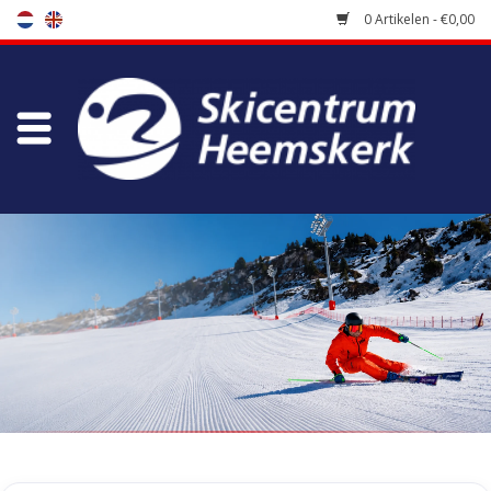
0 Artikelen - €0,00
Winkel
Skischool
Bootfitting
Onderhoud
Reizen
Koopgidsen
Home
/
Tags
/
kinbeugel