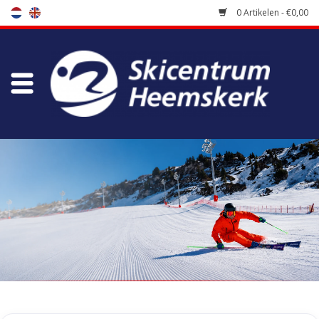
0 Artikelen - €0,00
Winkel
Skischool
Bootfitting
Onderhoud
Reizen
Koopgidsen
Home
/
Tags
/
dub