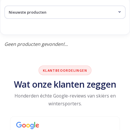
Skinext
Producten getagd met dub
Geen producten gevonden!...
KLANTBEOORDELINGEN
Wat onze klanten zeggen
Honderden échte Google-reviews van skiërs en
wintersporters.