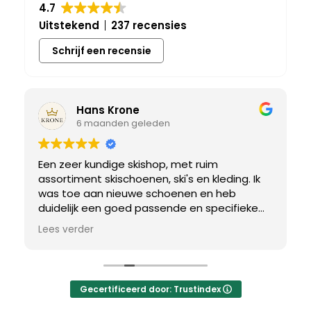
4.7
Uitstekend
237 recensies
Schrijf een recensie
Hans Krone
6 maanden geleden
Een zeer kundige skishop, met ruim
assortiment skischoenen, ski's en kleding. Ik
was toe aan nieuwe schoenen en heb
duidelijk een goed passende en specifieke
breedtemaat nodig. Er werd uitgebreid de
Lees verder
tijd genomen om de juiste schoen te vinden.
Uiteindelijk een perfect bij mij passend paar
gevonden, waar met een paar kleine
aanpassing het perfecte model van werd
Gecertificeerd door: Trustindex
gemaakt.