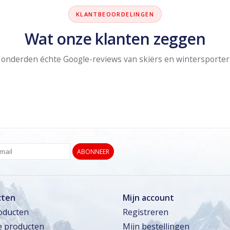
KLANTBEOORDELINGEN
Wat onze klanten zeggen
onderden échte Google-reviews van skiërs en wintersporter
ABONNEER
cten
Mijn account
roducten
Registreren
 producten
Mijn bestellingen