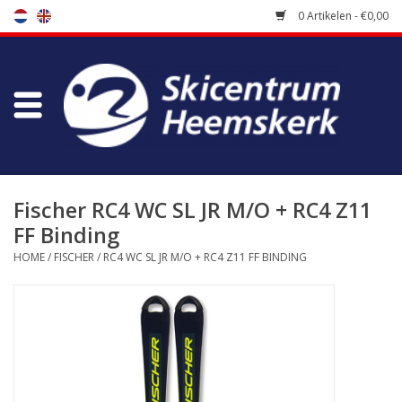
0 Artikelen - €0,00
Winkel
Skischool
Bootfitting
Fischer RC4 WC SL JR M/O + RC4 Z11
FF Binding
Onderhoud
HOME
/
FISCHER
/
RC4 WC SL JR M/O + RC4 Z11 FF BINDING
Reizen
Koopgidsen