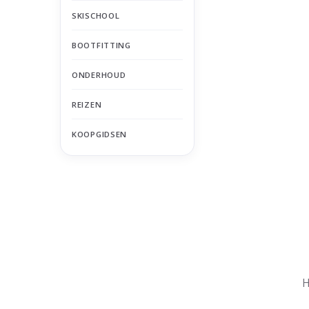
SKISCHOOL
BOOTFITTING
ONDERHOUD
REIZEN
KOOPGIDSEN
Nu gesloten
Zomervakantie
H
Maandag
Gesloten