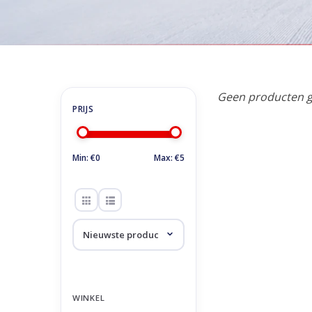
Home
/
Tags
/
mond
Producten getagd 
Geen producten g
Min: €
0
Max: €
5
WINKEL