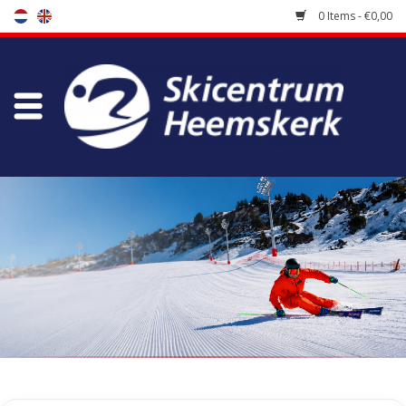
0 Items - €0,00
Store
Skischool
Bootfitting
Maintenance
Travel
koopgidsen
Home
/
Tags
/
xplore