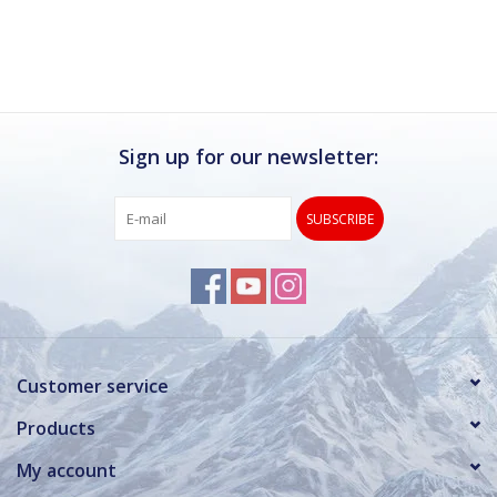
Ik kan deze winkel van harte aanbevelen.
Rond de drukke wintersportweken is het wel
verstandig om even een afspraak maken.
Dan hebben ze ook voldoende tijd voor je.
Sign up for our newsletter:
SUBSCRIBE
Customer service
Products
My account