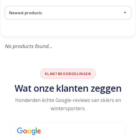
Log in Skinext
Products tagged with xplore
No products found...
KLANTBEOORDELINGEN
Wat onze klanten zeggen
Honderden échte Google-reviews van skiërs en
wintersporters.