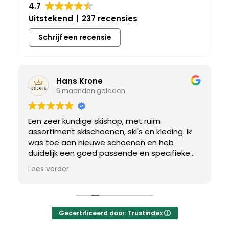
4.7
Uitstekend
237 recensies
Schrijf een recensie
Hans Krone
6 maanden geleden
Een zeer kundige skishop, met ruim
assortiment skischoenen, ski's en kleding. Ik
was toe aan nieuwe schoenen en heb
duidelijk een goed passende en specifieke
breedtemaat nodig. Er werd uitgebreid de
Lees verder
tijd genomen om de juiste schoen te vinden.
Uiteindelijk een perfect bij mij passend paar
gevonden, waar met een paar kleine
aanpassing het perfecte model van werd
Gecertificeerd door: Trustindex
gemaakt.