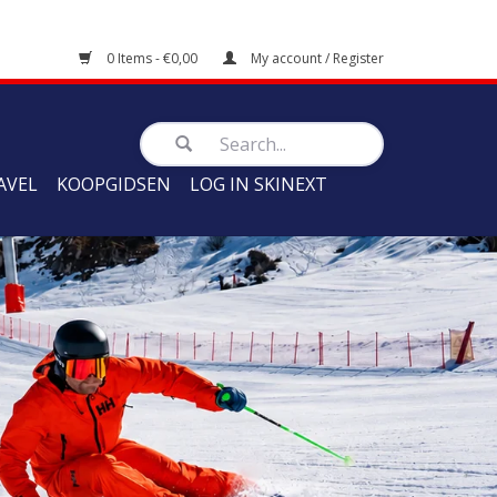
0 Items - €0,00
My account / Register
AVEL
KOOPGIDSEN
LOG IN SKINEXT