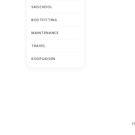
SKISCHOOL
BOOTFITTING
MAINTENANCE
TRAVEL
KOOPGIDSEN
Nu gesloten
Zomervakantie
H
Maandag
Gesloten