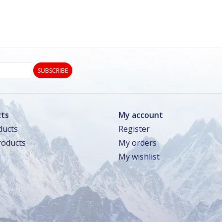
SUBSCRIBE
ts
My account
ducts
Register
oducts
My orders
My wishlist