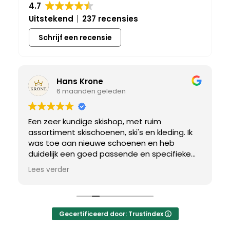
4.7
Uitstekend
237 recensies
Schrijf een recensie
Hans Krone
6 maanden geleden
Een zeer kundige skishop, met ruim
assortiment skischoenen, ski's en kleding. Ik
was toe aan nieuwe schoenen en heb
duidelijk een goed passende en specifieke
breedtemaat nodig. Er werd uitgebreid de
Lees verder
tijd genomen om de juiste schoen te vinden.
Uiteindelijk een perfect bij mij passend paar
gevonden, waar met een paar kleine
aanpassing het perfecte model van werd
Gecertificeerd door: Trustindex
gemaakt.