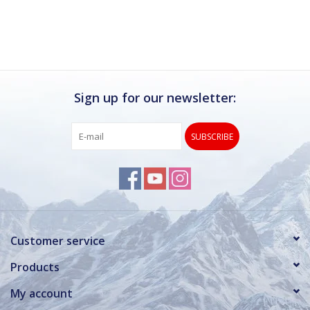
Ik kan deze winkel van harte aanbevelen.
Rond de drukke wintersportweken is het wel
verstandig om even een afspraak maken.
Dan hebben ze ook voldoende tijd voor je.
Sign up for our newsletter:
SUBSCRIBE
Customer service
Products
My account