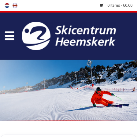
0 Items - €0,00
Store
Skischool
Bootfitting
Maintenance
Travel
koopgidsen
Home
/
Tags
/
sp-5