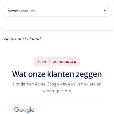
Log in Skinext
Products tagged with sp-5
No products found...
KLANTBEOORDELINGEN
Wat onze klanten zeggen
Honderden échte Google-reviews van skiërs en
wintersporters.