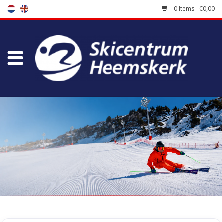
0 Items - €0,00
Store
Skischool
Bootfitting
Maintenance
Travel
koopgidsen
Home
/
Tags
/
racehandschoenen