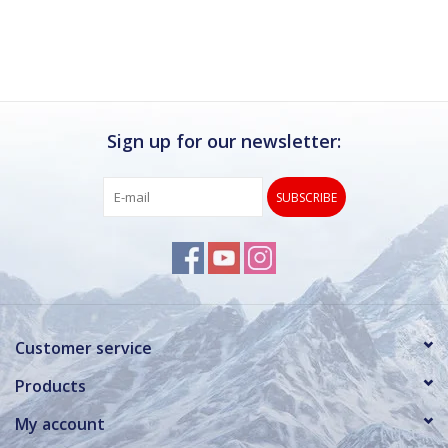
Ik kan deze winkel van harte aanbevelen.
Rond de drukke wintersportweken is het wel
verstandig om even een afspraak maken.
Dan hebben ze ook voldoende tijd voor je.
Sign up for our newsletter:
SUBSCRIBE
Customer service
Products
My account