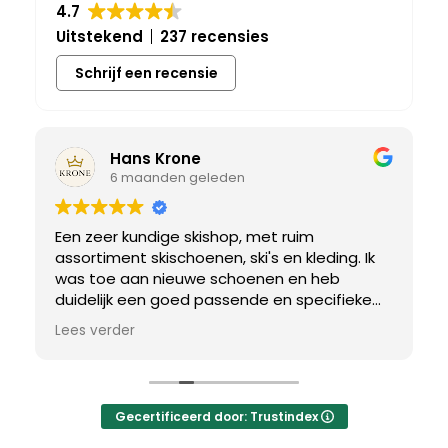
4.7
Uitstekend
237 recensies
Schrijf een recensie
Hans Krone
6 maanden geleden
Een zeer kundige skishop, met ruim
assortiment skischoenen, ski's en kleding. Ik
was toe aan nieuwe schoenen en heb
duidelijk een goed passende en specifieke
breedtemaat nodig. Er werd uitgebreid de
Lees verder
tijd genomen om de juiste schoen te vinden.
Uiteindelijk een perfect bij mij passend paar
gevonden, waar met een paar kleine
aanpassing het perfecte model van werd
Gecertificeerd door: Trustindex
gemaakt.