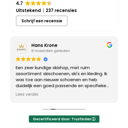
4.7
Uitstekend
237 recensies
Schrijf een recensie
Hans Krone
6 maanden geleden
Een zeer kundige skishop, met ruim
assortiment skischoenen, ski's en kleding. Ik
was toe aan nieuwe schoenen en heb
duidelijk een goed passende en specifieke
breedtemaat nodig. Er werd uitgebreid de
Lees verder
tijd genomen om de juiste schoen te vinden.
Uiteindelijk een perfect bij mij passend paar
gevonden, waar met een paar kleine
aanpassing het perfecte model van werd
Gecertificeerd door: Trustindex
gemaakt.