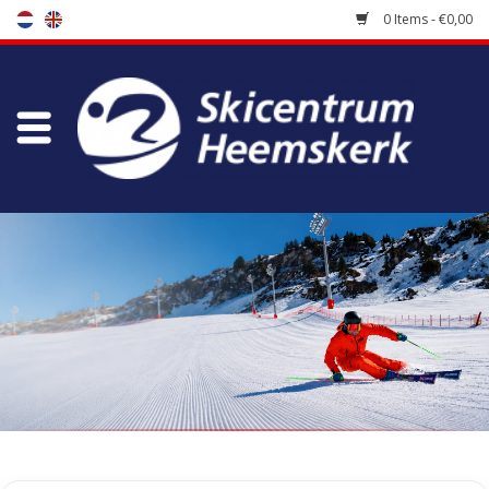
0 Items - €0,00
Store
Skischool
Bootfitting
Maintenance
Travel
koopgidsen
Home
/
Tags
/
pully