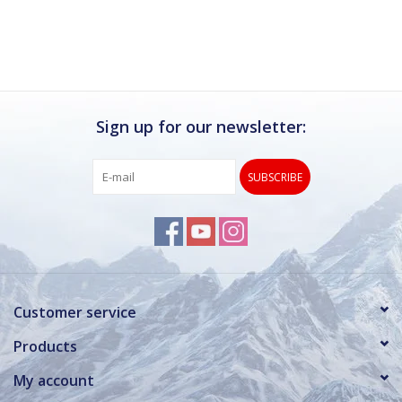
Ik kan deze winkel van harte aanbevelen.
Rond de drukke wintersportweken is het wel
verstandig om even een afspraak maken.
Dan hebben ze ook voldoende tijd voor je.
Sign up for our newsletter:
SUBSCRIBE
Customer service
Products
My account