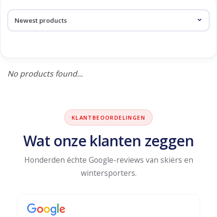
Log in Skinext
Products tagged with pully
No products found...
KLANTBEOORDELINGEN
Wat onze klanten zeggen
Honderden échte Google-reviews van skiërs en
wintersporters.