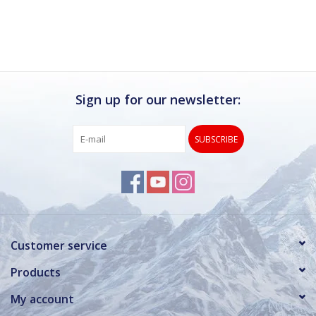
Ik kan deze winkel van harte aanbevelen.
Rond de drukke wintersportweken is het wel
verstandig om even een afspraak maken.
Dan hebben ze ook voldoende tijd voor je.
Sign up for our newsletter:
SUBSCRIBE
Customer service
Products
My account