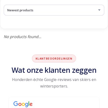
Log in Skinext
Products tagged with lily
No products found...
KLANTBEOORDELINGEN
Wat onze klanten zeggen
Honderden échte Google-reviews van skiërs en
wintersporters.