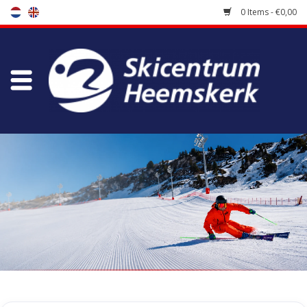
0 Items - €0,00
Store
Skischool
Bootfitting
Maintenance
Travel
koopgidsen
Home
/
Tags
/
lily