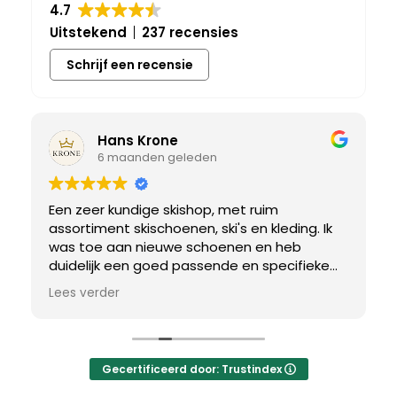
4.7
Uitstekend
237 recensies
Schrijf een recensie
Hans Krone
6 maanden geleden
Een zeer kundige skishop, met ruim
assortiment skischoenen, ski's en kleding. Ik
was toe aan nieuwe schoenen en heb
duidelijk een goed passende en specifieke
breedtemaat nodig. Er werd uitgebreid de
Lees verder
tijd genomen om de juiste schoen te vinden.
Uiteindelijk een perfect bij mij passend paar
gevonden, waar met een paar kleine
aanpassing het perfecte model van werd
Gecertificeerd door: Trustindex
gemaakt.