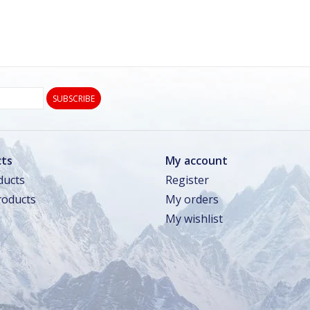
SUBSCRIBE
ts
My account
ducts
Register
oducts
My orders
My wishlist