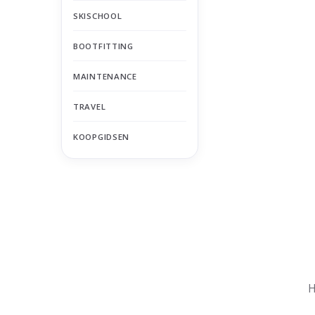
SKISCHOOL
BOOTFITTING
MAINTENANCE
TRAVEL
KOOPGIDSEN
Nu gesloten
Zomervakantie
H
Maandag
Gesloten