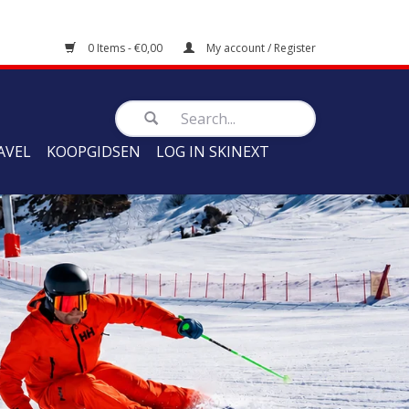
0 Items - €0,00
My account / Register
AVEL
KOOPGIDSEN
LOG IN SKINEXT