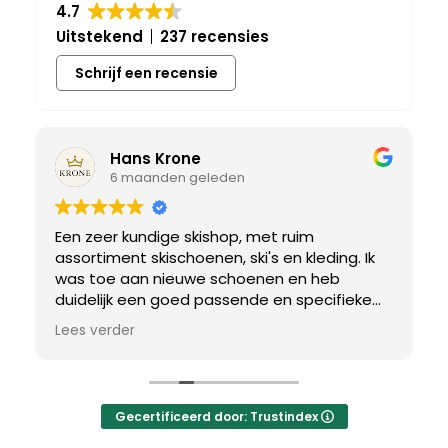
4.7
Uitstekend
237 recensies
Schrijf een recensie
Hans Krone
6 maanden geleden
Een zeer kundige skishop, met ruim
assortiment skischoenen, ski's en kleding. Ik
was toe aan nieuwe schoenen en heb
duidelijk een goed passende en specifieke
breedtemaat nodig. Er werd uitgebreid de
Lees verder
tijd genomen om de juiste schoen te vinden.
Uiteindelijk een perfect bij mij passend paar
gevonden, waar met een paar kleine
aanpassing het perfecte model van werd
Gecertificeerd door: Trustindex
gemaakt.