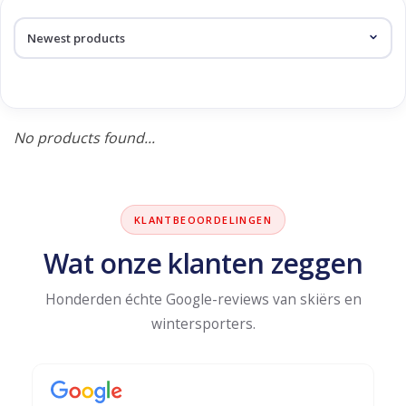
Log in Skinext
Products tagged with hara
No products found...
KLANTBEOORDELINGEN
Wat onze klanten zeggen
Honderden échte Google-reviews van skiërs en
wintersporters.