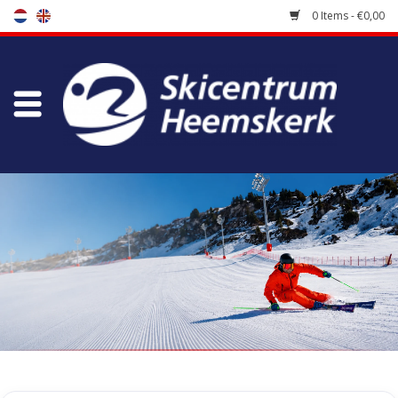
0 Items - €0,00
Store
Skischool
Bootfitting
Maintenance
Travel
koopgidsen
Home
/
Tags
/
hara