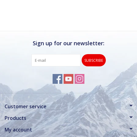
Ik kan deze winkel van harte aanbevelen.
Rond de drukke wintersportweken is het wel
verstandig om even een afspraak maken.
Dan hebben ze ook voldoende tijd voor je.
Sign up for our newsletter:
SUBSCRIBE
Customer service
Products
My account