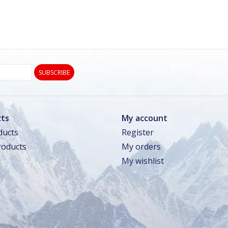
SUBSCRIBE
ts
My account
ducts
Register
oducts
My orders
My wishlist