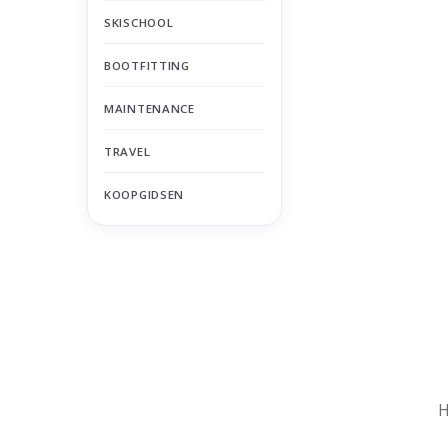
SKISCHOOL
BOOTFITTING
MAINTENANCE
TRAVEL
KOOPGIDSEN
Nu gesloten
Zomervakantie
H
Maandag
Gesloten