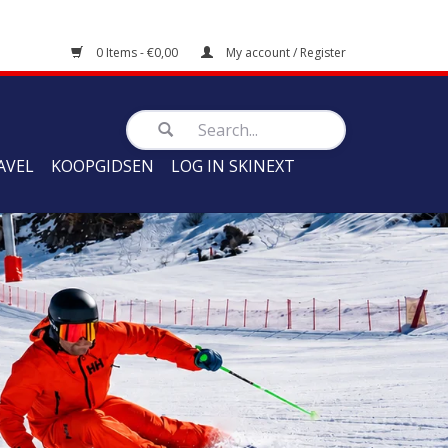
0 Items - €0,00
My account / Register
AVEL
KOOPGIDSEN
LOG IN SKINEXT