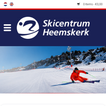
0 Items - €0,00
Store
Skischool
Bootfitting
Maintenance
Travel
koopgidsen
Home
/
Tags
/
energizer