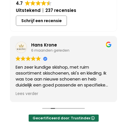
4.7
Uitstekend
237 recensies
Schrijf een recensie
Hans Krone
6 maanden geleden
Een zeer kundige skishop, met ruim
assortiment skischoenen, ski's en kleding. Ik
was toe aan nieuwe schoenen en heb
duidelijk een goed passende en specifieke
breedtemaat nodig. Er werd uitgebreid de
Lees verder
tijd genomen om de juiste schoen te vinden.
Uiteindelijk een perfect bij mij passend paar
gevonden, waar met een paar kleine
aanpassing het perfecte model van werd
Gecertificeerd door: Trustindex
gemaakt.