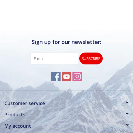
Ik kan deze winkel van harte aanbevelen.
Rond de drukke wintersportweken is het wel
verstandig om even een afspraak maken.
Dan hebben ze ook voldoende tijd voor je.
Sign up for our newsletter:
SUBSCRIBE
Customer service
Products
My account