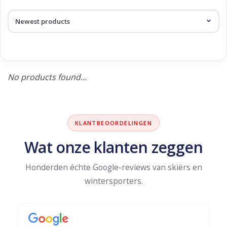
Log in Skinext
Products tagged with eagan
No products found...
KLANTBEOORDELINGEN
Wat onze klanten zeggen
Honderden échte Google-reviews van skiërs en
wintersporters.