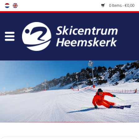
0 Items - €0,00
Store
Skischool
Bootfitting
Maintenance
Travel
koopgidsen
Home
/
Tags
/
eagan