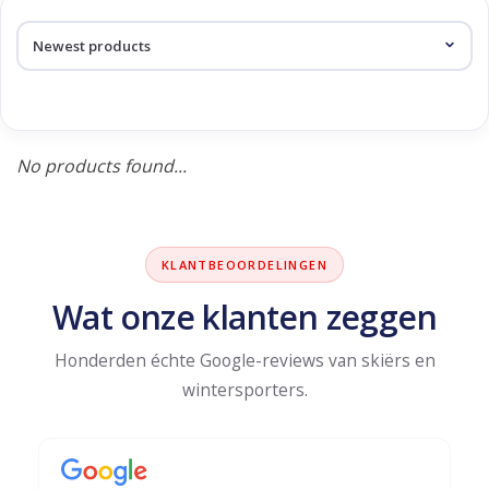
Log in Skinext
Products tagged with denim
No products found...
KLANTBEOORDELINGEN
Wat onze klanten zeggen
Honderden échte Google-reviews van skiërs en
wintersporters.