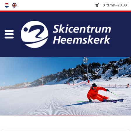
0 Items - €0,00
Store
Skischool
Bootfitting
Maintenance
Travel
koopgidsen
Home
/
Tags
/
denim