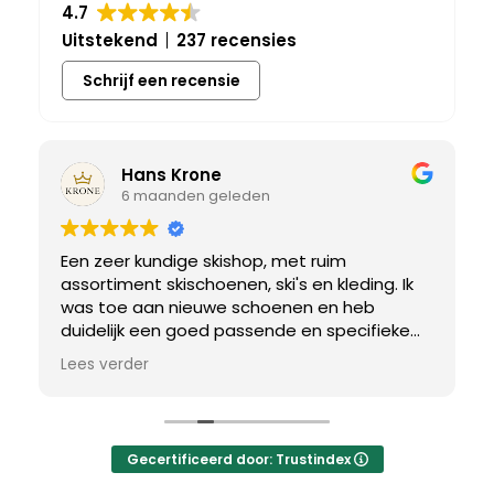
4.7
Uitstekend
237 recensies
Schrijf een recensie
Hans Krone
6 maanden geleden
Een zeer kundige skishop, met ruim
assortiment skischoenen, ski's en kleding. Ik
was toe aan nieuwe schoenen en heb
duidelijk een goed passende en specifieke
breedtemaat nodig. Er werd uitgebreid de
Lees verder
tijd genomen om de juiste schoen te vinden.
Uiteindelijk een perfect bij mij passend paar
gevonden, waar met een paar kleine
aanpassing het perfecte model van werd
Gecertificeerd door: Trustindex
gemaakt.