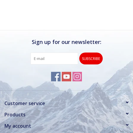
Ik kan deze winkel van harte aanbevelen.
Rond de drukke wintersportweken is het wel
verstandig om even een afspraak maken.
Dan hebben ze ook voldoende tijd voor je.
Sign up for our newsletter:
SUBSCRIBE
Customer service
Products
My account