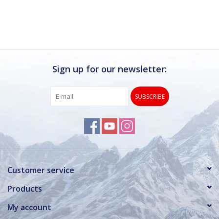
Ik kan deze winkel van harte aanbevelen.
Rond de drukke wintersportweken is het wel
verstandig om even een afspraak maken.
Dan hebben ze ook voldoende tijd voor je.
Sign up for our newsletter:
SUBSCRIBE
Customer service
Products
My account