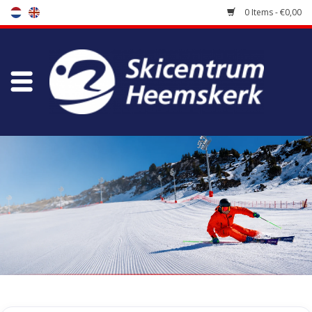
0 Items - €0,00
Store
Skischool
Bootfitting
Maintenance
Travel
koopgidsen
Home
/
Tags
/
connor