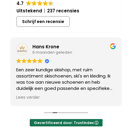
4.7
Uitstekend
237 recensies
Schrijf een recensie
Hans Krone
6 maanden geleden
Een zeer kundige skishop, met ruim
assortiment skischoenen, ski's en kleding. Ik
was toe aan nieuwe schoenen en heb
duidelijk een goed passende en specifieke
breedtemaat nodig. Er werd uitgebreid de
Lees verder
tijd genomen om de juiste schoen te vinden.
Uiteindelijk een perfect bij mij passend paar
gevonden, waar met een paar kleine
aanpassing het perfecte model van werd
Gecertificeerd door: Trustindex
gemaakt.