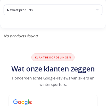
Log in Skinext
Products tagged with connor
No products found...
KLANTBEOORDELINGEN
Wat onze klanten zeggen
Honderden échte Google-reviews van skiërs en
wintersporters.