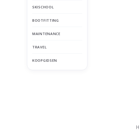
SKISCHOOL
BOOTFITTING
MAINTENANCE
TRAVEL
KOOPGIDSEN
Nu gesloten
Zomervakantie
H
Maandag
Gesloten