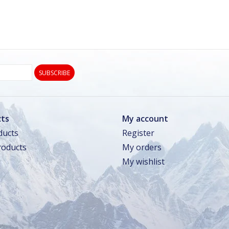
SUBSCRIBE
ts
My account
ducts
Register
oducts
My orders
My wishlist