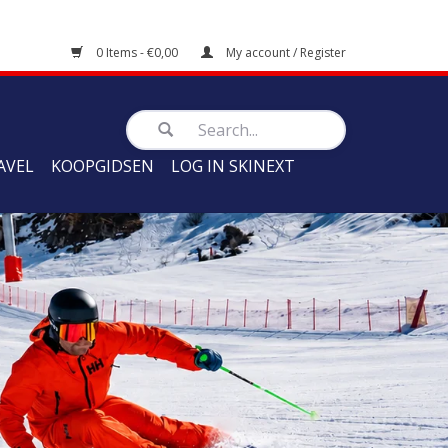
0 Items - €0,00
My account / Register
AVEL
KOOPGIDSEN
LOG IN SKINEXT