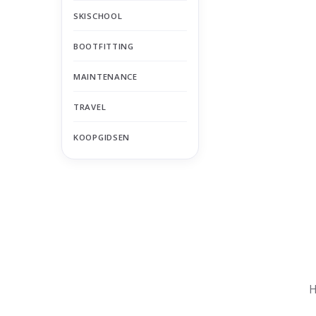
SKISCHOOL
BOOTFITTING
MAINTENANCE
TRAVEL
KOOPGIDSEN
Nu gesloten
Zomervakantie
H
Maandag
Gesloten