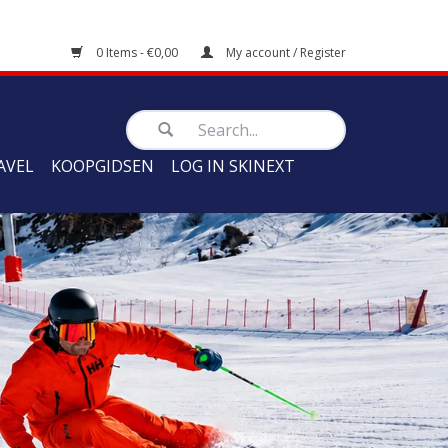
0 Items - €0,00
My account / Register
AVEL
KOOPGIDSEN
LOG IN SKINEXT