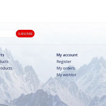
SUBSCRIBE
ts
My account
ducts
Register
oducts
My orders
My wishlist