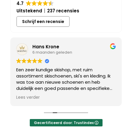
4.7
Uitstekend
237 recensies
Schrijf een recensie
Hans Krone
6 maanden geleden
Een zeer kundige skishop, met ruim
assortiment skischoenen, ski's en kleding. Ik
was toe aan nieuwe schoenen en heb
duidelijk een goed passende en specifieke
breedtemaat nodig. Er werd uitgebreid de
Lees verder
tijd genomen om de juiste schoen te vinden.
Uiteindelijk een perfect bij mij passend paar
gevonden, waar met een paar kleine
aanpassing het perfecte model van werd
Gecertificeerd door: Trustindex
gemaakt.