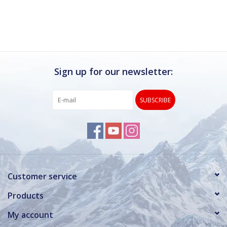
Ik kan deze winkel van harte aanbevelen.
Rond de drukke wintersportweken is het wel
verstandig om even een afspraak maken.
Dan hebben ze ook voldoende tijd voor je.
Sign up for our newsletter:
SUBSCRIBE
Customer service
Products
My account