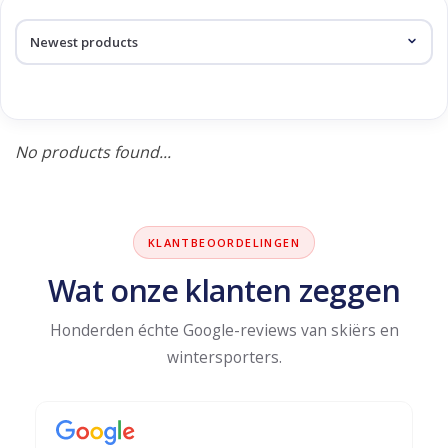
Log in Skinext
Products tagged with bretels
No products found...
KLANTBEOORDELINGEN
Wat onze klanten zeggen
Honderden échte Google-reviews van skiërs en
wintersporters.