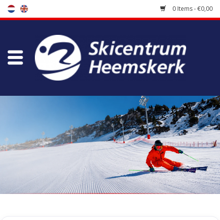
0 Items - €0,00
Store
Skischool
Bootfitting
Maintenance
Travel
koopgidsen
Home
/
Tags
/
bretels