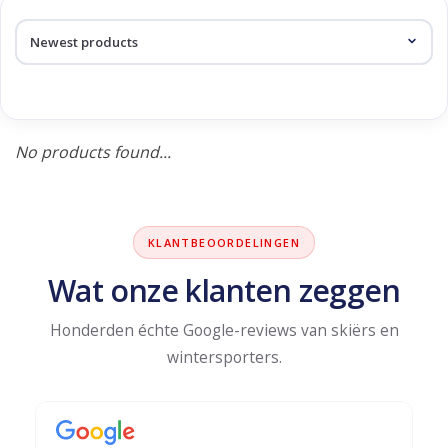
Log in Skinext
Products tagged with avera
No products found...
KLANTBEOORDELINGEN
Wat onze klanten zeggen
Honderden échte Google-reviews van skiërs en
wintersporters.