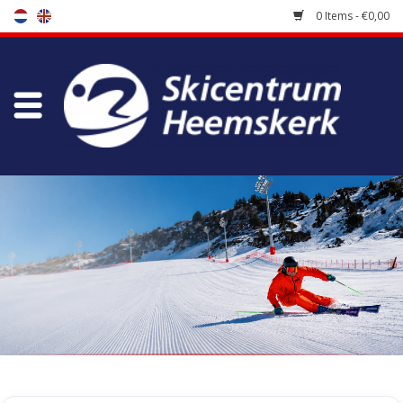
0 Items - €0,00
Store
Skischool
Bootfitting
Maintenance
Travel
koopgidsen
Home
/
Tags
/
avera