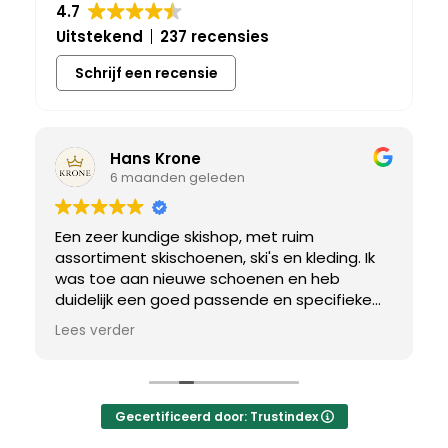
4.7
Uitstekend
237 recensies
Schrijf een recensie
Hans Krone
6 maanden geleden
Een zeer kundige skishop, met ruim
assortiment skischoenen, ski's en kleding. Ik
was toe aan nieuwe schoenen en heb
duidelijk een goed passende en specifieke
breedtemaat nodig. Er werd uitgebreid de
Lees verder
tijd genomen om de juiste schoen te vinden.
Uiteindelijk een perfect bij mij passend paar
gevonden, waar met een paar kleine
aanpassing het perfecte model van werd
Gecertificeerd door: Trustindex
gemaakt.