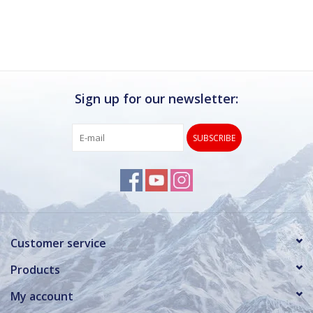
Ik kan deze winkel van harte aanbevelen.
Rond de drukke wintersportweken is het wel
verstandig om even een afspraak maken.
Dan hebben ze ook voldoende tijd voor je.
Sign up for our newsletter:
SUBSCRIBE
Customer service
Products
My account