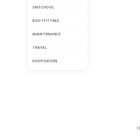
SKISCHOOL
BOOTFITTING
MAINTENANCE
TRAVEL
KOOPGIDSEN
Nu gesloten
Zomervakantie
H
Maandag
Gesloten