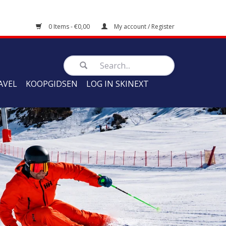
0 Items - €0,00
My account / Register
AVEL
KOOPGIDSEN
LOG IN SKINEXT