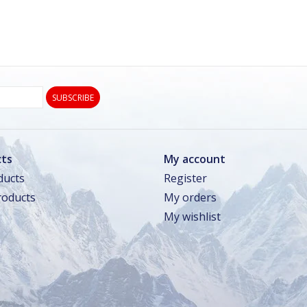
SUBSCRIBE
ts
My account
ducts
Register
oducts
My orders
My wishlist