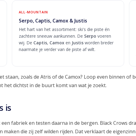
ALL-MOUNTAIN
Serpo, Captis, Camox & Justis
Het hart van het assortiment: ski's die piste én
zachtere sneeuw aankunnen. De
Serpo
voeren
wij. De
Captis
,
Camox
en
Justis
worden breder
naarmate je verder van de piste af wilt.
iet staan, zoals de Atris of de Camox? Loop even binnen of be
t het dichtst in de buurt komt van wat je zoekt.
 is
en fabriek en testen daarna in de bergen. Black Crows draa
n maken die zij zelf wilden rijden. Dat verklaart de eigenzi