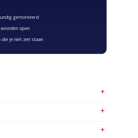
kkundig gemonteerd
 5 avonden open
die je niet ziet staan