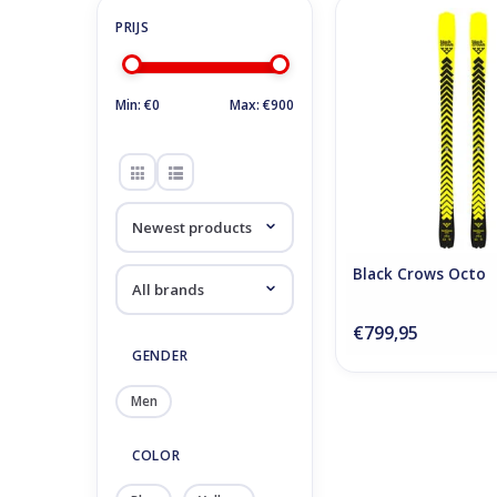
Black Crows 
ADD TO CA
Min: €
0
Max: €
900
Black Crows Octo
€799,95
GENDER
Men
COLOR