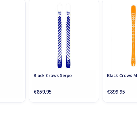
Octo
Black Crows Serpo
Black Crow
RT
ADD TO CART
ADD T
Black Crows Serpo
Black Crows M
€859,95
€899,95