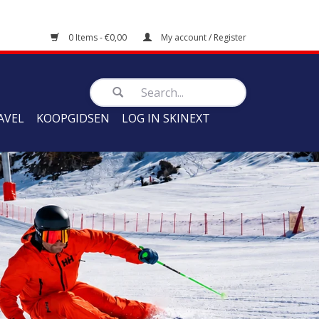
0 Items - €0,00
My account / Register
AVEL
KOOPGIDSEN
LOG IN SKINEXT