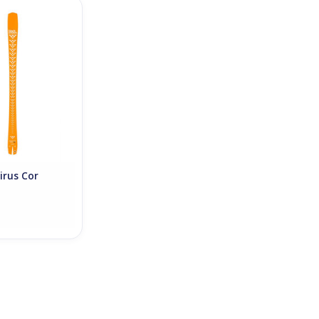
s Mirus Cor
O CART
irus Cor