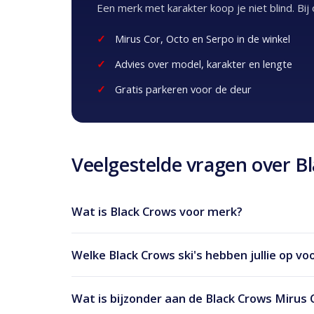
Een merk met karakter koop je niet blind. Bij
Mirus Cor, Octo en Serpo in de winkel
Advies over model, karakter en lengte
Gratis parkeren voor de deur
Veelgestelde vragen over B
Wat is Black Crows voor merk?
Welke Black Crows ski's hebben jullie op vo
Wat is bijzonder aan de Black Crows Mirus 