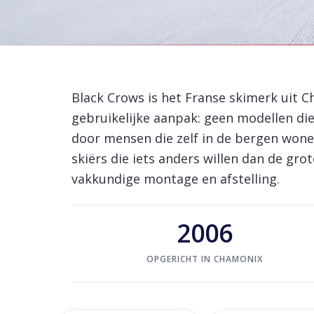
Home
/
Brands
/
Black Crows
Black Crows ski's
Black Crows is het Franse skimerk uit 
gebruikelijke aanpak: geen modellen di
door mensen die zelf in de bergen wonen
skiërs die iets anders willen dan de gr
vakkundige montage en afstelling.
2006
OPGERICHT IN CHAMONIX