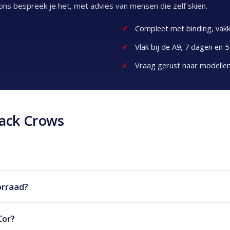
 ons bespreek je het, met advies van mensen die zelf skiën.
Compleet met binding, va
Vlak bij de A9, 7 dagen en
Vraag gerust naar modellen 
lack Crows
orraad?
Cor?