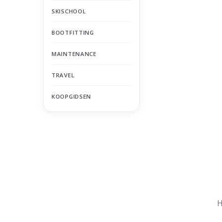
SKISCHOOL
BOOTFITTING
MAINTENANCE
TRAVEL
KOOPGIDSEN
Nu gesloten
Zomervakantie
H
Maandag
Gesloten