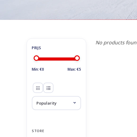
Home
Verhuur
No products found
Min: €
0
Max: €
5
STORE