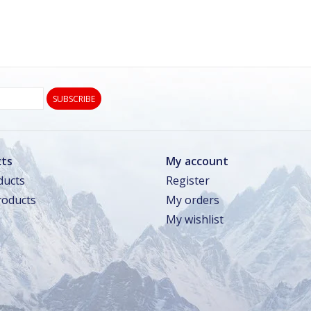
SUBSCRIBE
ts
My account
ducts
Register
oducts
My orders
My wishlist