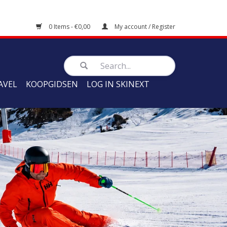
0 Items - €0,00
My account / Register
AVEL
KOOPGIDSEN
LOG IN SKINEXT