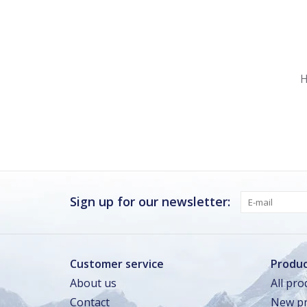
Nu gesloten
Zomervakantie
H
Maandag
Gesloten
Dinsdag
Gesloten
Woensdag
Gesloten
Donderdag
Gesloten
Vrijdag
Gesloten
Sign up for our newsletter:
Zaterdag · vandaag
Gesloten
Zondag
Gesloten
Customer service
Produc
About us
All pro
Zomervakantie
Contact
New pr
TOT 16 AUG