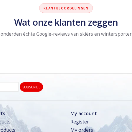
KLANTBEOORDELINGEN
Wat onze klanten zeggen
onderden échte Google-reviews van skiërs en wintersporter
SUBSCRIBE
ts
My account
ducts
Register
oducts
My orders