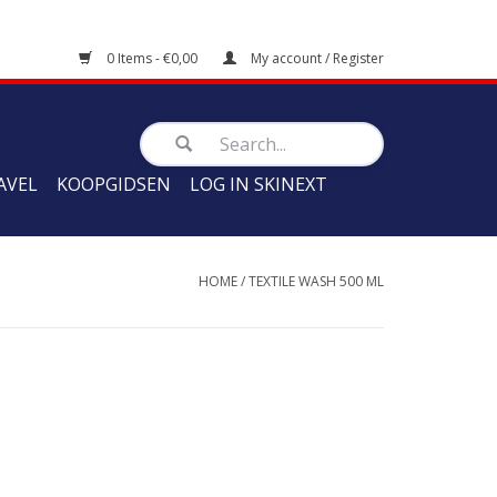
0 Items - €0,00
My account / Register
AVEL
KOOPGIDSEN
LOG IN SKINEXT
HOME
/
TEXTILE WASH 500 ML