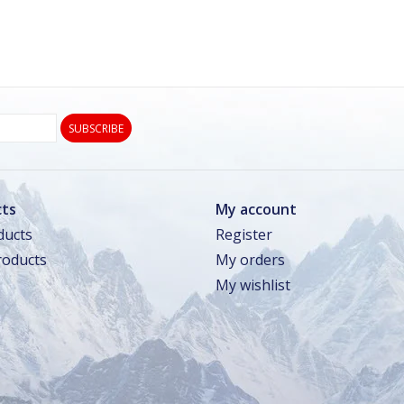
SUBSCRIBE
ts
My account
ducts
Register
oducts
My orders
My wishlist