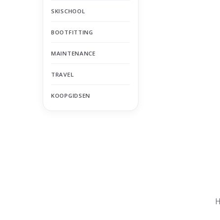
SKISCHOOL
BOOTFITTING
MAINTENANCE
TRAVEL
KOOPGIDSEN
Nu gesloten
Zomervakantie
H
Maandag
Gesloten