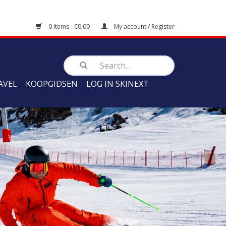
0 Items - €0,00
My account / Register
AVEL
KOOPGIDSEN
LOG IN SKINEXT