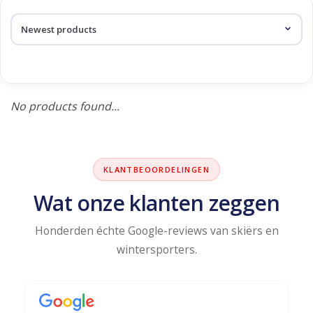
Log in Skinext
Products tagged with shiga
No products found...
KLANTBEOORDELINGEN
Wat onze klanten zeggen
Honderden échte Google-reviews van skiërs en
wintersporters.