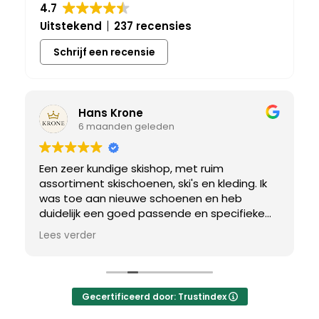
4.7
Uitstekend
237 recensies
Schrijf een recensie
Hans Krone
6 maanden geleden
Een zeer kundige skishop, met ruim
assortiment skischoenen, ski's en kleding. Ik
was toe aan nieuwe schoenen en heb
duidelijk een goed passende en specifieke
breedtemaat nodig. Er werd uitgebreid de
Lees verder
tijd genomen om de juiste schoen te vinden.
Uiteindelijk een perfect bij mij passend paar
gevonden, waar met een paar kleine
aanpassing het perfecte model van werd
Gecertificeerd door: Trustindex
gemaakt.