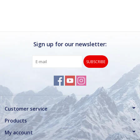
Ik kan deze winkel van harte aanbevelen.
Rond de drukke wintersportweken is het wel
verstandig om even een afspraak maken.
Dan hebben ze ook voldoende tijd voor je.
Sign up for our newsletter:
SUBSCRIBE
Customer service
Products
My account