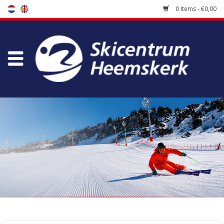
0 Items - €0,00
Store
Skischool
Bootfitting
Maintenance
Travel
koopgidsen
Home
/
Tags
/
shiga