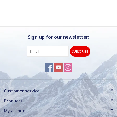
Ik kan deze winkel van harte aanbevelen.
Rond de drukke wintersportweken is het wel
verstandig om even een afspraak maken.
Dan hebben ze ook voldoende tijd voor je.
Sign up for our newsletter:
SUBSCRIBE
Customer service
Products
My account