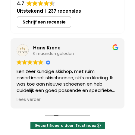
4.7
Uitstekend
237 recensies
Schrijf een recensie
Hans Krone
6 maanden geleden
Een zeer kundige skishop, met ruim
assortiment skischoenen, ski's en kleding. Ik
was toe aan nieuwe schoenen en heb
duidelijk een goed passende en specifieke
breedtemaat nodig. Er werd uitgebreid de
Lees verder
tijd genomen om de juiste schoen te vinden.
Uiteindelijk een perfect bij mij passend paar
gevonden, waar met een paar kleine
aanpassing het perfecte model van werd
Gecertificeerd door: Trustindex
gemaakt.