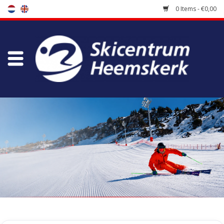
0 Items - €0,00
Store
Skischool
Bootfitting
Maintenance
Travel
koopgidsen
Home
/
Tags
/
leopard