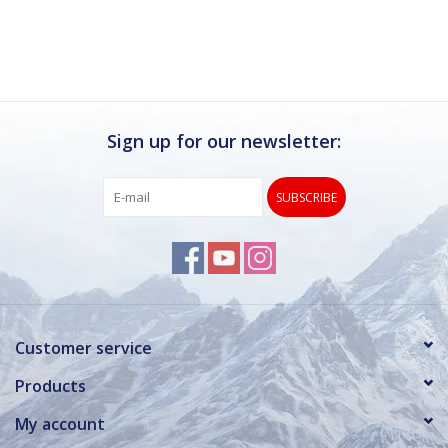
Ik kan deze winkel van harte aanbevelen.
Rond de drukke wintersportweken is het wel
verstandig om even een afspraak maken.
Dan hebben ze ook voldoende tijd voor je.
Sign up for our newsletter:
SUBSCRIBE
Customer service
Products
My account