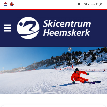
0 Items - €0,00
Store
Skischool
Bootfitting
Maintenance
Travel
koopgidsen
Home
/
Tags
/
leopard