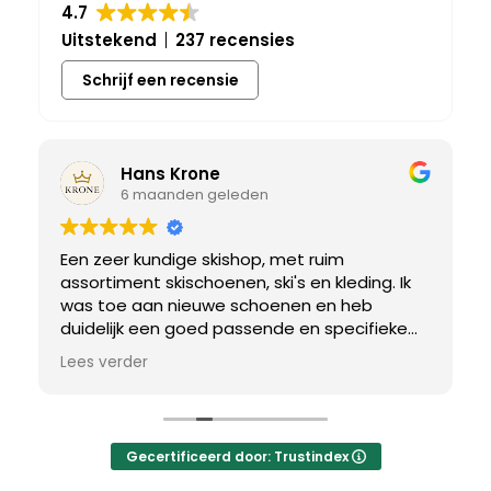
4.7
Uitstekend
237 recensies
Schrijf een recensie
Hans Krone
6 maanden geleden
Een zeer kundige skishop, met ruim
assortiment skischoenen, ski's en kleding. Ik
was toe aan nieuwe schoenen en heb
duidelijk een goed passende en specifieke
breedtemaat nodig. Er werd uitgebreid de
Lees verder
tijd genomen om de juiste schoen te vinden.
Uiteindelijk een perfect bij mij passend paar
gevonden, waar met een paar kleine
aanpassing het perfecte model van werd
Gecertificeerd door: Trustindex
gemaakt.