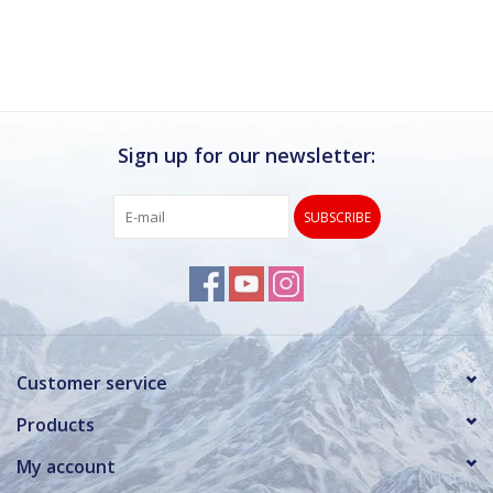
Ik kan deze winkel van harte aanbevelen.
Rond de drukke wintersportweken is het wel
verstandig om even een afspraak maken.
Dan hebben ze ook voldoende tijd voor je.
Sign up for our newsletter:
SUBSCRIBE
Customer service
Products
My account