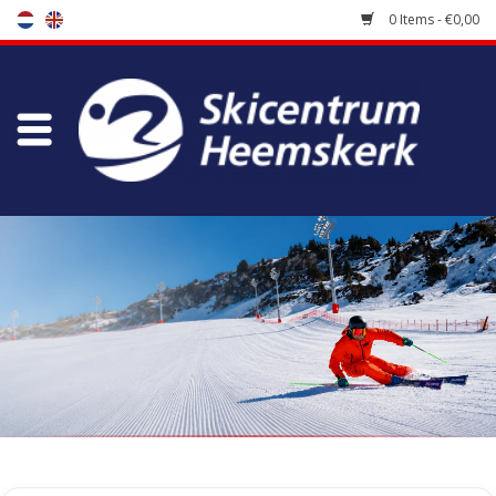
0 Items - €0,00
Store
Skischool
Bootfitting
Maintenance
Travel
koopgidsen
Home
/
Tags
/
insulation vest