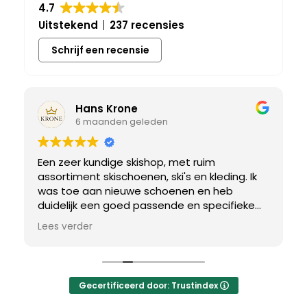
4.7
Uitstekend
237 recensies
Schrijf een recensie
Hans Krone
6 maanden geleden
Een zeer kundige skishop, met ruim
assortiment skischoenen, ski's en kleding. Ik
was toe aan nieuwe schoenen en heb
duidelijk een goed passende en specifieke
breedtemaat nodig. Er werd uitgebreid de
Lees verder
tijd genomen om de juiste schoen te vinden.
Uiteindelijk een perfect bij mij passend paar
gevonden, waar met een paar kleine
aanpassing het perfecte model van werd
Gecertificeerd door: Trustindex
gemaakt.