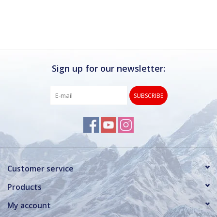
Ik kan deze winkel van harte aanbevelen.
Rond de drukke wintersportweken is het wel
verstandig om even een afspraak maken.
Dan hebben ze ook voldoende tijd voor je.
Sign up for our newsletter:
SUBSCRIBE
Customer service
Products
My account