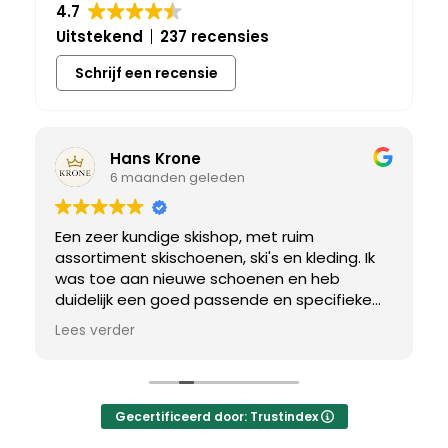
4.7
Uitstekend
237 recensies
Schrijf een recensie
Hans Krone
6 maanden geleden
Een zeer kundige skishop, met ruim
assortiment skischoenen, ski's en kleding. Ik
was toe aan nieuwe schoenen en heb
duidelijk een goed passende en specifieke
breedtemaat nodig. Er werd uitgebreid de
Lees verder
tijd genomen om de juiste schoen te vinden.
Uiteindelijk een perfect bij mij passend paar
gevonden, waar met een paar kleine
aanpassing het perfecte model van werd
Gecertificeerd door: Trustindex
gemaakt.