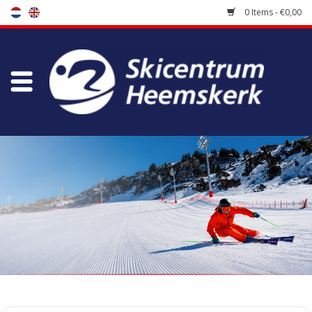
0 Items - €0,00
Store
Skischool
Bootfitting
Maintenance
Travel
koopgidsen
Home
/
Tags
/
Imagine