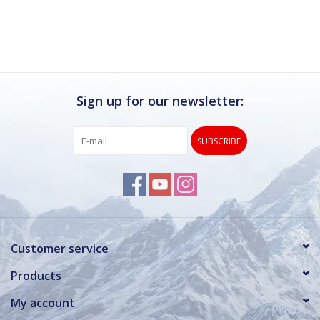
Ik kan deze winkel van harte aanbevelen.
Rond de drukke wintersportweken is het wel
verstandig om even een afspraak maken.
Dan hebben ze ook voldoende tijd voor je.
Sign up for our newsletter:
SUBSCRIBE
Customer service
Products
My account