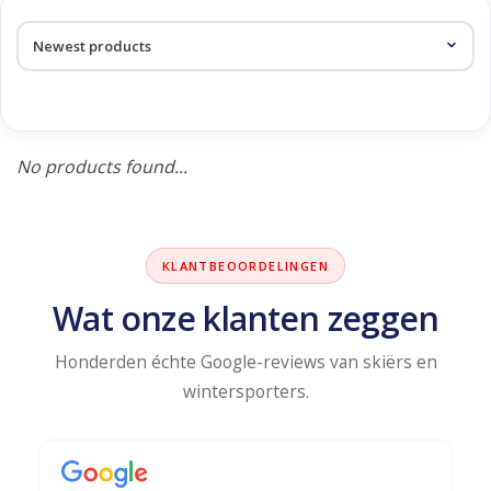
Log in Skinext
Products tagged with carter
No products found...
KLANTBEOORDELINGEN
Wat onze klanten zeggen
Honderden échte Google-reviews van skiërs en
wintersporters.