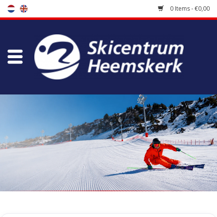
0 Items - €0,00
Store
Skischool
Bootfitting
Maintenance
Travel
koopgidsen
Home
/
Tags
/
carter