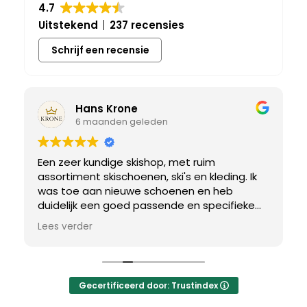
4.7
Uitstekend
237 recensies
Schrijf een recensie
Hans Krone
6 maanden geleden
Een zeer kundige skishop, met ruim
assortiment skischoenen, ski's en kleding. Ik
was toe aan nieuwe schoenen en heb
duidelijk een goed passende en specifieke
breedtemaat nodig. Er werd uitgebreid de
Lees verder
tijd genomen om de juiste schoen te vinden.
Uiteindelijk een perfect bij mij passend paar
gevonden, waar met een paar kleine
aanpassing het perfecte model van werd
Gecertificeerd door: Trustindex
gemaakt.