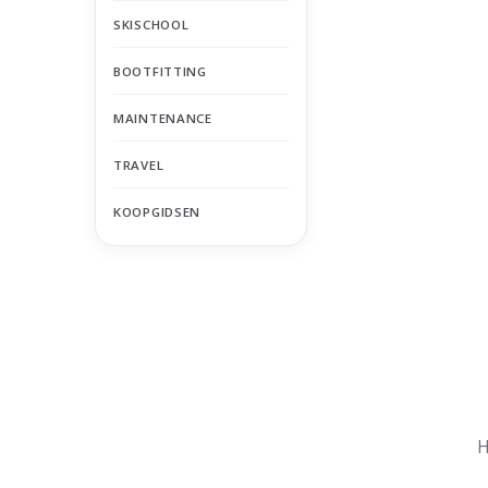
SKISCHOOL
BOOTFITTING
MAINTENANCE
TRAVEL
KOOPGIDSEN
Nu gesloten
Zomervakantie
H
Maandag
Gesloten