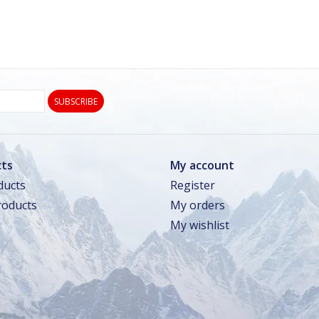
SUBSCRIBE
ts
My account
ducts
Register
oducts
My orders
My wishlist