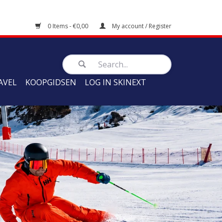
0 Items - €0,00
My account / Register
AVEL
KOOPGIDSEN
LOG IN SKINEXT