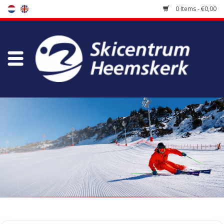
0 Items - €0,00
Store
Skischool
Bootfitting
Maintenance
Travel
koopgidsen
Home
/
Tags
/
argon