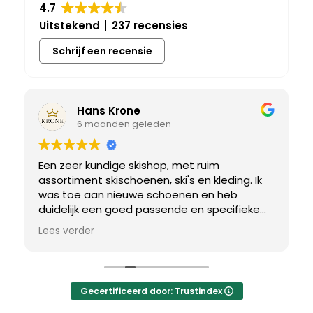
4.7
Uitstekend
237 recensies
Schrijf een recensie
Hans Krone
6 maanden geleden
Een zeer kundige skishop, met ruim
assortiment skischoenen, ski's en kleding. Ik
was toe aan nieuwe schoenen en heb
duidelijk een goed passende en specifieke
breedtemaat nodig. Er werd uitgebreid de
Lees verder
tijd genomen om de juiste schoen te vinden.
Uiteindelijk een perfect bij mij passend paar
gevonden, waar met een paar kleine
aanpassing het perfecte model van werd
Gecertificeerd door: Trustindex
gemaakt.