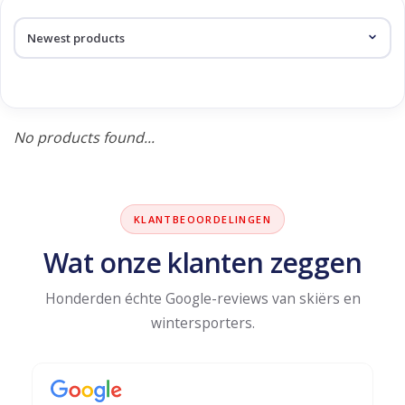
Log in Skinext
Products tagged with argon
No products found...
KLANTBEOORDELINGEN
Wat onze klanten zeggen
Honderden échte Google-reviews van skiërs en
wintersporters.