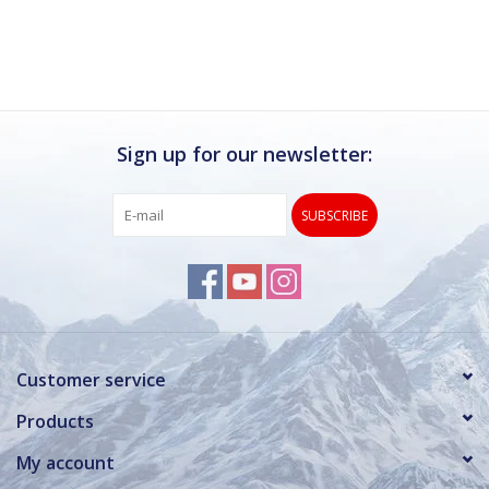
Ik kan deze winkel van harte aanbevelen.
Rond de drukke wintersportweken is het wel
verstandig om even een afspraak maken.
Dan hebben ze ook voldoende tijd voor je.
Sign up for our newsletter:
SUBSCRIBE
Customer service
Products
My account