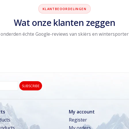
KLANTBEOORDELINGEN
Wat onze klanten zeggen
onderden échte Google-reviews van skiërs en wintersporter
SUBSCRIBE
ts
My account
ducts
Register
oducts
My orders