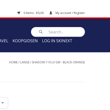
0 Items - €0,00
My account / Register
AVEL
KOOPGIDSEN
LOG IN SKINEXT
HOME
/
LANGE
/
SHADOW 110 LV GW - BLACK-ORANGE