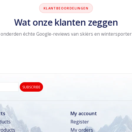
KLANTBEOORDELINGEN
Wat onze klanten zeggen
onderden échte Google-reviews van skiërs en wintersporter
SUBSCRIBE
ts
My account
ducts
Register
oducts
My orders