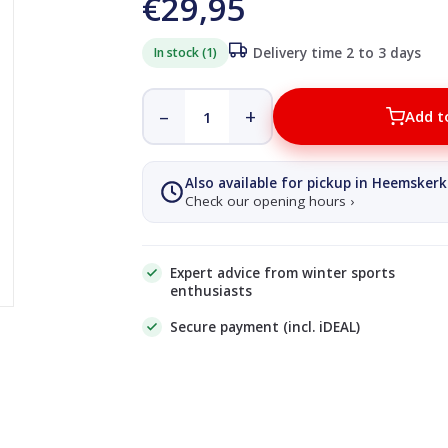
€29,95
In stock (1)
Delivery time 2 to 3 days
–
+
Add t
Also available for pickup in Heemskerk
Check our opening hours ›
Expert advice from winter sports
enthusiasts
Secure payment (incl. iDEAL)