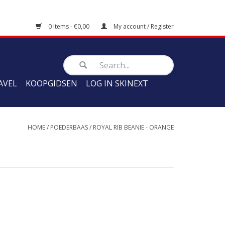
0 Items - €0,00
My account / Register
AVEL
KOOPGIDSEN
LOG IN SKINEXT
HOME
/
POEDERBAAS
/
ROYAL RIB BEANIE - ORANGE