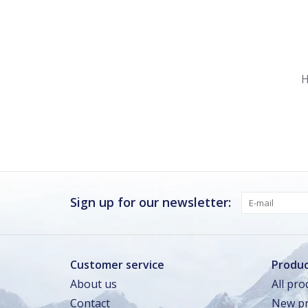
Nu gesloten
Zomervakantie
H
Maandag
Gesloten
Dinsdag
Gesloten
Woensdag
Gesloten
Donderdag
Gesloten
Vrijdag
Gesloten
Sign up for our newsletter:
Zaterdag · vandaag
Gesloten
Zondag
Gesloten
Customer service
Produc
About us
All pro
Zomervakantie
Contact
New pr
TOT 16 AUG