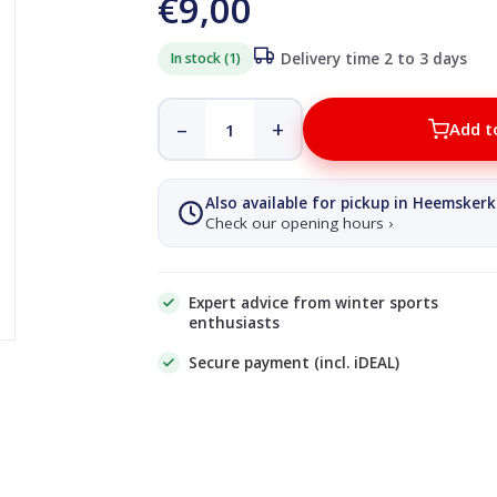
€9,00
In stock (1)
Delivery time 2 to 3 days
–
+
Add t
Also available for pickup in Heemskerk
Check our opening hours ›
Expert advice from winter sports
enthusiasts
Secure payment (incl. iDEAL)