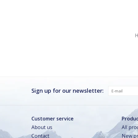
Nu gesloten
Zomervakantie
H
Maandag
Gesloten
Dinsdag
Gesloten
Woensdag
Gesloten
Donderdag
Gesloten
Vrijdag · vandaag
Gesloten
Sign up for our newsletter:
Zaterdag
Gesloten
Zondag
Gesloten
Customer service
Produc
About us
All pro
Zomervakantie
Contact
New pr
TOT 16 AUG