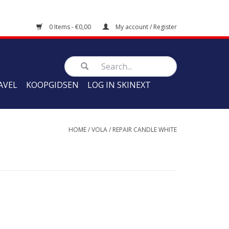
0 Items - €0,00
My account / Register
AVEL
KOOPGIDSEN
LOG IN SKINEXT
HOME
/
VOLA
/
REPAIR CANDLE WHITE