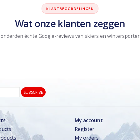
KLANTBEOORDELINGEN
Wat onze klanten zeggen
onderden échte Google-reviews van skiërs en wintersporter
SUBSCRIBE
ts
My account
ducts
Register
oducts
My orders