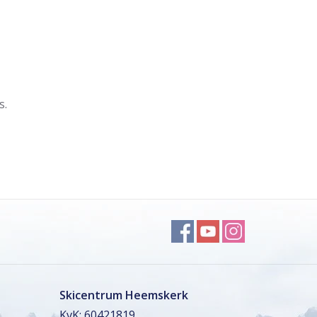
s.
Skicentrum Heemskerk
KvK: 60421819