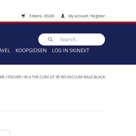
0 Items - €0,00
My account / Register
AVEL
KOOPGIDSEN
LOG IN SKINEXT
ME
/
FISCHER
/
RC4 THE CURV GT 95 WS VACUUM WALK BLACK