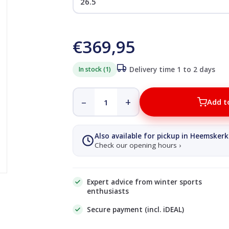
€369,95
In stock (1)
Delivery time 1 to 2 days
–
+
Add t
Also available for pickup in Heemskerk
Check our opening hours ›
Expert advice from winter sports
enthusiasts
Secure payment (incl. iDEAL)